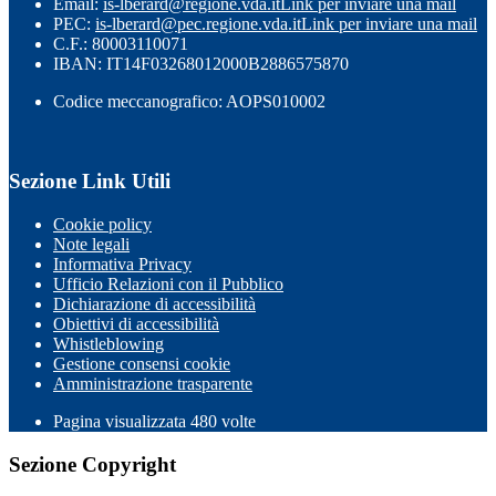
Email:
is-lberard@regione.vda.it
Link per inviare una mail
PEC:
is-lberard@pec.regione.vda.it
Link per inviare una mail
C.F.: 80003110071
IBAN: IT14F03268012000B2886575870
Codice meccanografico: AOPS010002
Sezione Link Utili
Cookie policy
Note legali
Informativa Privacy
Ufficio Relazioni con il Pubblico
Dichiarazione di accessibilità
Obiettivi di accessibilità
Whistleblowing
Gestione consensi cookie
Amministrazione trasparente
Pagina visualizzata
480
volte
Sezione Copyright