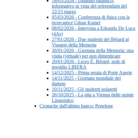
18/03/2026 - Dibattito didattico-
informativo in vista del referendum del
22/23 marzo
05/03/2026 - Conferenza di fisica con la
ricercatrice Gihan Kamel
08/02/2026 - Intervista a Edoardo De Luca
(4As)
27/01/2026 - Due studenti del Bérard al
Viaggio della Memoria
26/01/2026 - Giornata della Memoria: una
visita (virtuale) per non dimenticare
20/01/2026 - Liceo É. Bérard, sede di
presidio LIBERA
14/12/2025 - Prima serata di Porte Aperte
14/11/2025 - Giornata mondiale del
diabete
10/11/2025 - Gli studenti polaretti
26/10/2025 - La gita a Vienna delle quinte
Linguistico
Cronache dall'ultimo banco: Penelope