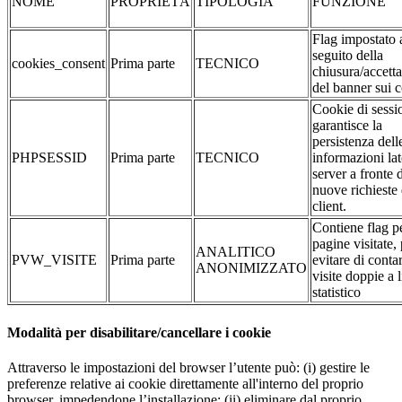
NOME
PROPRIETÀ
TIPOLOGIA
FUNZIONE
Flag impostato 
seguito della
cookies_consent
Prima parte
TECNICO
chiusura/accett
del banner sui 
Cookie di sessi
garantisce la
persistenza dell
PHPSESSID
Prima parte
TECNICO
informazioni la
server a fronte 
nuove richieste 
client.
Contiene flag pe
pagine visitate,
ANALITICO
PVW_VISITE
Prima parte
evitare di conta
ANONIMIZZATO
visite doppie a l
statistico
Modalità per disabilitare/cancellare i cookie
Attraverso le impostazioni del browser l’utente può: (i) gestire le
preferenze relative ai cookie direttamente all'interno del proprio
browser, impedendone l’installazione; (ii) eliminare dal proprio