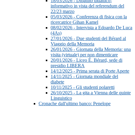
18/03/2026 - Dibattito didattico-
informativo in vista del referendum del
22/23 marzo
05/03/2026 - Conferenza di fisica con la
ricercatrice Gihan Kamel
08/02/2026 - Intervista a Edoardo De Luca
(4As)
27/01/2026 - Due studenti del Bérard al
Viaggio della Memoria
26/01/2026 - Giornata della Memoria: una
visita (virtuale) per non dimenticare
20/01/2026 - Liceo É. Bérard, sede di
presidio LIBERA
14/12/2025 - Prima serata di Porte Aperte
14/11/2025 - Giornata mondiale del
diabete
10/11/2025 - Gli studenti polaretti
26/10/2025 - La gita a Vienna delle quinte
Linguistico
Cronache dall'ultimo banco: Penelope