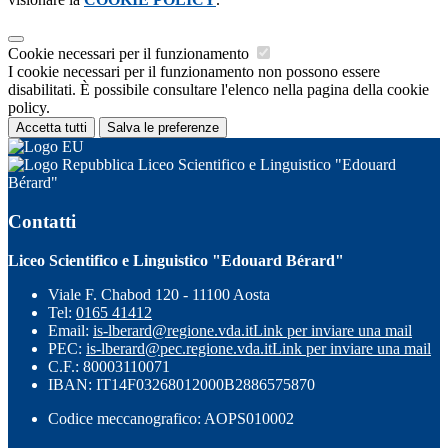
Cookie necessari per il funzionamento
I cookie necessari per il funzionamento non possono essere
disabilitati. È possibile consultare l'elenco nella pagina della cookie
policy.
Accetta tutti
Salva le preferenze
Liceo Scientifico e Linguistico "Edouard
Bérard"
Contatti
Liceo Scientifico e Linguistico "Edouard Bérard"
Viale F. Chabod 120 - 11100 Aosta
Tel:
0165 41412
Email:
is-lberard@regione.vda.it
Link per inviare una mail
PEC:
is-lberard@pec.regione.vda.it
Link per inviare una mail
C.F.: 80003110071
IBAN: IT14F03268012000B2886575870
Codice meccanografico: AOPS010002