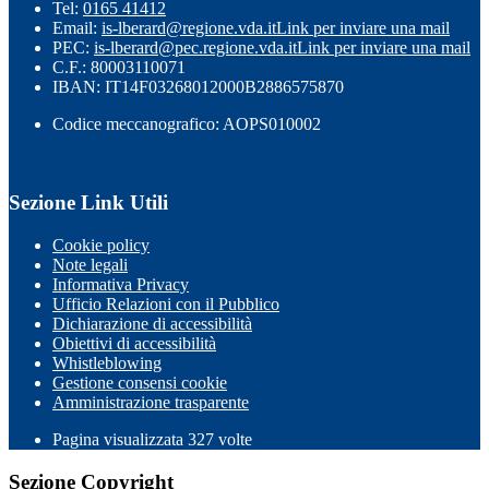
Tel:
0165 41412
Email:
is-lberard@regione.vda.it
Link per inviare una mail
PEC:
is-lberard@pec.regione.vda.it
Link per inviare una mail
C.F.: 80003110071
IBAN: IT14F03268012000B2886575870
Codice meccanografico: AOPS010002
Sezione Link Utili
Cookie policy
Note legali
Informativa Privacy
Ufficio Relazioni con il Pubblico
Dichiarazione di accessibilità
Obiettivi di accessibilità
Whistleblowing
Gestione consensi cookie
Amministrazione trasparente
Pagina visualizzata
327
volte
Sezione Copyright