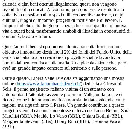
aziende o altri beni ottenuti illegalmente, questi non vengono
rivenduti o dimenticati. Al contrario, possono essere restituiti alla
collettività e trasformati in spazi utili: cooperative agricole, centri
culturali, luoghi di incontro, progetti di inclusione e di lavoro. È
proprio qui che entra in gioco Libera, che si occupa di dare nuova
vita a questi beni, trasformando simboli di illegalità in opportunità di
comunità, lavoro e futuro.
Quest’anno Libera sta promuovendo una raccolta firme con un
obiettivo importante: destinare il 2% dei fondi del Fondo Unico della
Giustizia italiano alla creazione di progetti sociali e lavorativi a
partire dai beni confiscati alla mafia. Una piccola azione che, però,
avrà un grande impatto concreto sul territorio e sulle persone.
Oltre a questo, Libera Valle D’Aosta sta aggiornando una
mostra
online
(
https://www.labombaeilsilenzio.it/
) dedicata a Giovanni
Selis, il primo magistrato italiano vittima di un attentato con
autobomba. L’attentato avvenne proprio in Valle, un fatto che ci
ricorda come il fenomeno mafioso non sia limitato solo ad alcune
regioni, ma riguardi tutto il Paese. Un grande contributo a questo
progetto viene da alcune studentesse di terza del Liceo Bérard: Sara
Marchisi (3BL), Matilde Lo Verso (3BL), Chiara Borlini (3BL),
Margherita Stevenin (3Bs), Hilary Rini (3BL), Eleonora Pascal
(3BL).