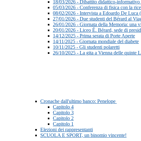
18/03/2026 - Dibattito didattico-informativo
05/03/2026 - Conferenza di fisica con la ri
08/02/2026 - Intervista a Edoardo De Luca 
27/01/2026 - Due studenti del Bérard al Vi
26/01/2026 - Giornata della Memoria: una vis
20/01/2026 - Liceo É. Bérard, sede di pre
14/12/2025 - Prima serata di Porte Aperte
14/11/2025 - Giornata mondiale del diabete
10/11/2025 - Gli studenti polaretti
26/10/2025 - La gita a Vienna delle quinte L
Cronache dall'ultimo banco: Penelope
Capitolo 4
Capitolo 3
Capitolo 2
Capitolo 1
Elezioni dei rappresentanti
SCUOLA E SPORT, un binomio vincente!