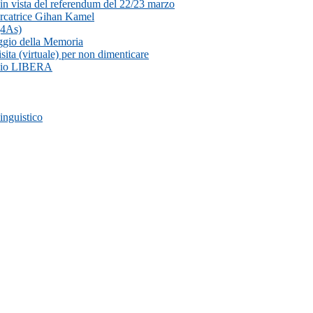
 in vista del referendum del 22/23 marzo
cercatrice Gihan Kamel
(4As)
aggio della Memoria
ita (virtuale) per non dimenticare
sidio LIBERA
inguistico