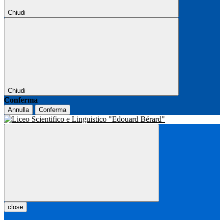
Chiudi
Chiudi
Conferma
Annulla
Conferma
close