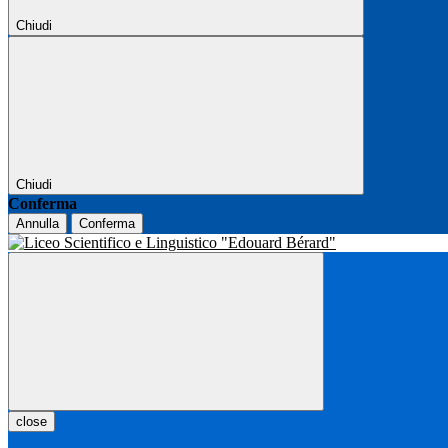
Chiudi
Chiudi
Conferma
Annulla
Conferma
close