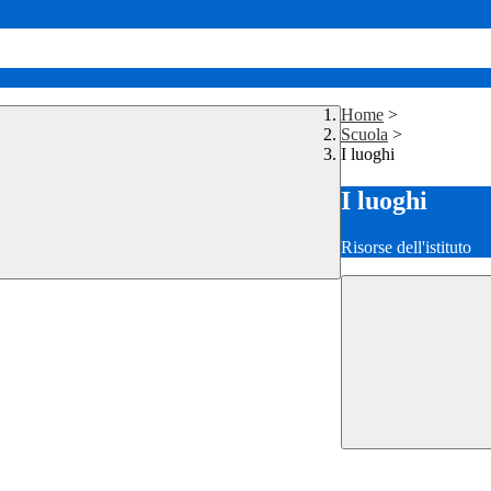
Home
>
Scuola
>
I luoghi
I luoghi
Risorse dell'istituto