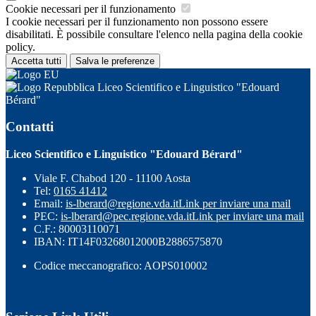
Cookie necessari per il funzionamento
I cookie necessari per il funzionamento non possono essere
disabilitati. È possibile consultare l'elenco nella pagina della cookie
policy.
Accetta tutti
Salva le preferenze
Liceo Scientifico e Linguistico "Edouard
Bérard"
Contatti
Liceo Scientifico e Linguistico "Edouard Bérard"
Viale F. Chabod 120 - 11100 Aosta
Tel:
0165 41412
Email:
is-lberard@regione.vda.it
Link per inviare una mail
PEC:
is-lberard@pec.regione.vda.it
Link per inviare una mail
C.F.: 80003110071
IBAN: IT14F03268012000B2886575870
Codice meccanografico: AOPS010002