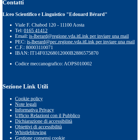
Contatti
Liceo Scientifico e Linguistico "Edouard Bérard"
Viale F. Chabod 120 - 11100 Aosta
Tel:
0165 41412
Email:
is-lberard@regione.vda.it
Link per inviare una mail
PEC:
is-lberard@pec.regione.vda.it
Link per inviare una mail
C.F.: 80003110071
IBAN: IT14F03268012000B2886575870
Codice meccanografico: AOPS010002
Sezione Link Utili
Cookie policy
Note legali
Informativa Privacy
Ufficio Relazioni con il Pubblico
Dichiarazione di accessibilità
Obiettivi di accessibilità
Whistleblowing
Gestione consensi cookie