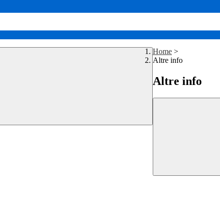
Home
>
Altre info
Altre info