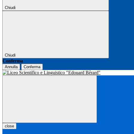
Chiudi
Chiudi
Conferma
Annulla
Conferma
close