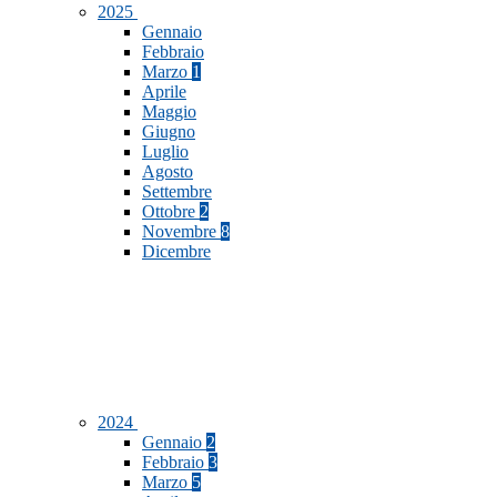
2025
Gennaio
Febbraio
Marzo
1
Aprile
Maggio
Giugno
Luglio
Agosto
Settembre
Ottobre
2
Novembre
8
Dicembre
2024
Gennaio
2
Febbraio
3
Marzo
5