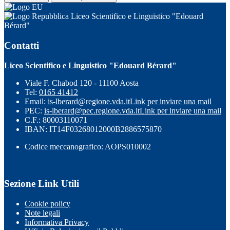
Liceo Scientifico e Linguistico "Edouard
Bérard"
Contatti
Liceo Scientifico e Linguistico "Edouard Bérard"
Viale F. Chabod 120 - 11100 Aosta
Tel:
0165 41412
Email:
is-lberard@regione.vda.it
Link per inviare una mail
PEC:
is-lberard@pec.regione.vda.it
Link per inviare una mail
C.F.: 80003110071
IBAN: IT14F03268012000B2886575870
Codice meccanografico: AOPS010002
Sezione Link Utili
Cookie policy
Note legali
Informativa Privacy