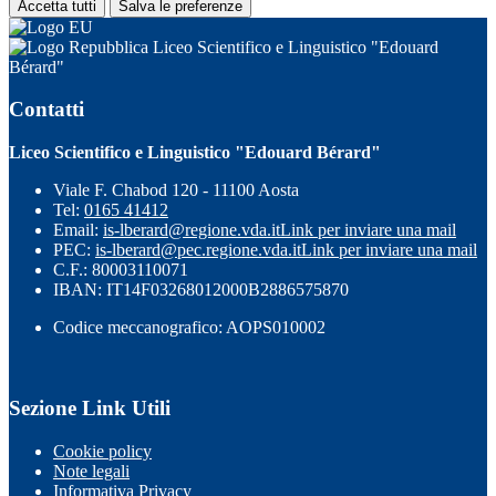
Accetta tutti
Salva le preferenze
Liceo Scientifico e Linguistico "Edouard
Bérard"
Contatti
Liceo Scientifico e Linguistico "Edouard Bérard"
Viale F. Chabod 120 - 11100 Aosta
Tel:
0165 41412
Email:
is-lberard@regione.vda.it
Link per inviare una mail
PEC:
is-lberard@pec.regione.vda.it
Link per inviare una mail
C.F.: 80003110071
IBAN: IT14F03268012000B2886575870
Codice meccanografico: AOPS010002
Sezione Link Utili
Cookie policy
Note legali
Informativa Privacy