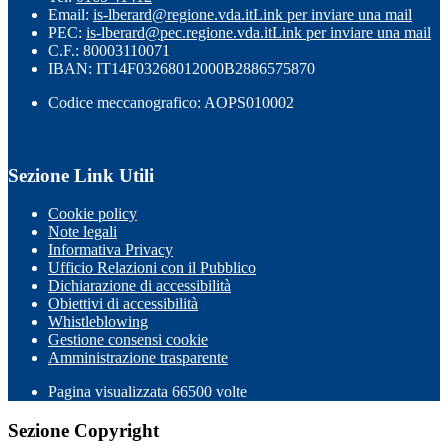
Email:
is-lberard@regione.vda.it
Link per inviare una mail
PEC:
is-lberard@pec.regione.vda.it
Link per inviare una mail
C.F.: 80003110071
IBAN: IT14F03268012000B2886575870
Codice meccanografico: AOPS010002
Sezione Link Utili
Cookie policy
Note legali
Informativa Privacy
Ufficio Relazioni con il Pubblico
Dichiarazione di accessibilità
Obiettivi di accessibilità
Whistleblowing
Gestione consensi cookie
Amministrazione trasparente
Pagina visualizzata
66500
volte
Sezione Copyright