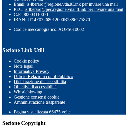
Email:
is-lberard@regione.vda.it
Link per inviare una mail
PEC:
is-lberard@pec.regione.vda.it
Link per inviare una mail
C.F.: 80003110071
IBAN: IT14F03268012000B2886575870
Codice meccanografico: AOPS010002
Sezione Link Utili
Cookie policy
Note legali
Informativa Privacy
Ufficio Relazioni con il Pubblico
Dichiarazione di accessibilità
Obiettivi di accessibilità
Whistleblowing
Gestione consensi cookie
Amministrazione trasparente
Pagina visualizzata
66475
volte
Sezione Copyright