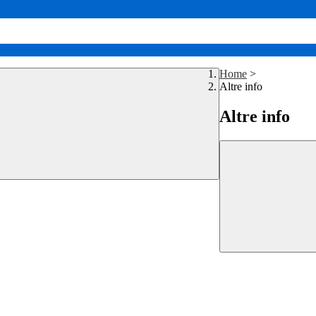
Home
>
Altre info
Altre info