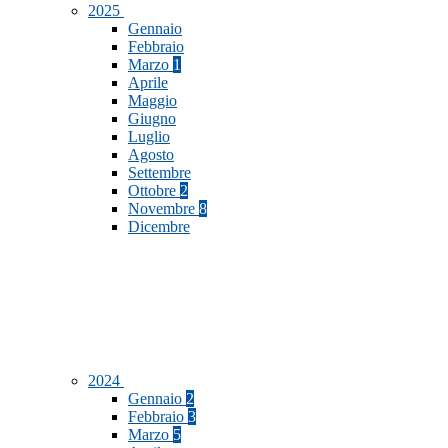
2025
Gennaio
Febbraio
Marzo
1
Aprile
Maggio
Giugno
Luglio
Agosto
Settembre
Ottobre
2
Novembre
8
Dicembre
2024
Gennaio
2
Febbraio
3
Marzo
5