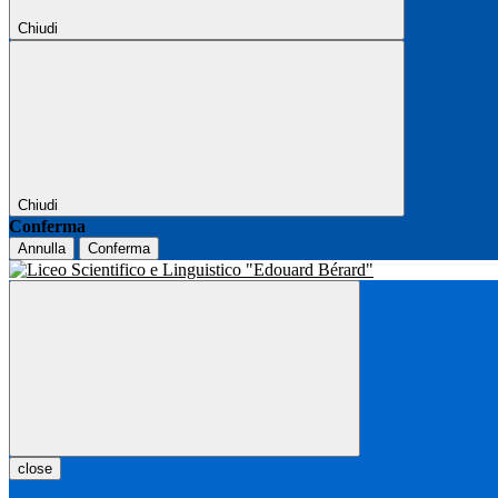
Chiudi
Chiudi
Conferma
Annulla
Conferma
close