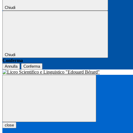
Chiudi
Chiudi
Conferma
Annulla
Conferma
close