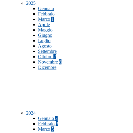
2025
Gennaio
Febbraio
Marzo
1
Aprile
Maggio
Giugno
Luglio
Agosto
Settembre
Ottobre
2
Novembre
8
Dicembre
2024
Gennaio
2
Febbraio
3
Marzo
5