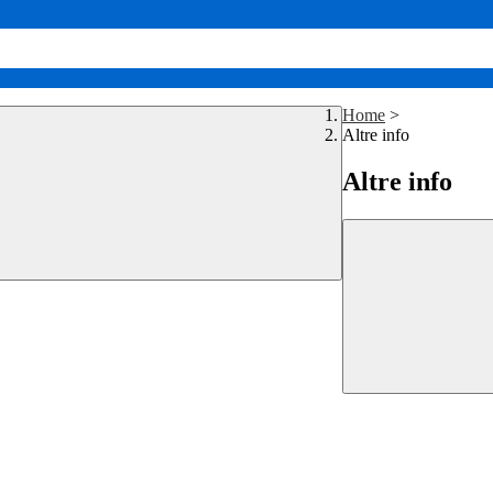
Home
>
Altre info
Altre info