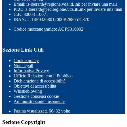
Email:
is-lberard@regione.vda.it
Link per inviare una mail
PEC:
is-lberard@pec.regione.vda.it
Link per inviare una mail
C.F.: 80003110071
IBAN: IT14F03268012000B2886575870
Codice meccanografico: AOPS010002
Sezione Link Utili
Cookie policy
Note legali
Informativa Privacy
Ufficio Relazioni con il Pubblico
Dichiarazione di accessibilità
Obiettivi di accessibilità
Whistleblowing
Gestione consensi cookie
Amministrazione trasparente
Pagina visualizzata
66432
volte
Sezione Copyright