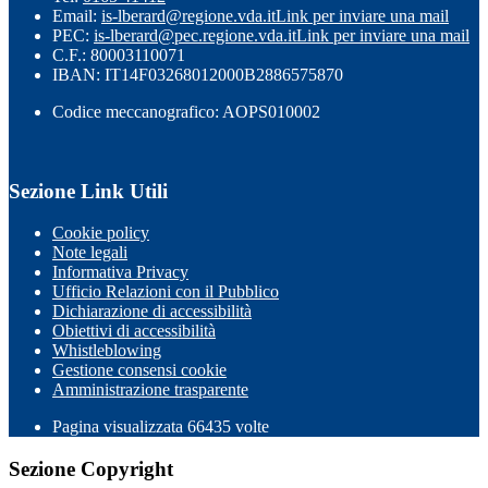
Email:
is-lberard@regione.vda.it
Link per inviare una mail
PEC:
is-lberard@pec.regione.vda.it
Link per inviare una mail
C.F.: 80003110071
IBAN: IT14F03268012000B2886575870
Codice meccanografico: AOPS010002
Sezione Link Utili
Cookie policy
Note legali
Informativa Privacy
Ufficio Relazioni con il Pubblico
Dichiarazione di accessibilità
Obiettivi di accessibilità
Whistleblowing
Gestione consensi cookie
Amministrazione trasparente
Pagina visualizzata
66435
volte
Sezione Copyright