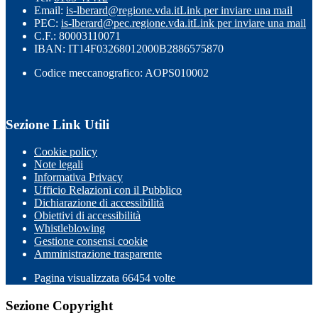
Email:
is-lberard@regione.vda.it
Link per inviare una mail
PEC:
is-lberard@pec.regione.vda.it
Link per inviare una mail
C.F.: 80003110071
IBAN: IT14F03268012000B2886575870
Codice meccanografico: AOPS010002
Sezione Link Utili
Cookie policy
Note legali
Informativa Privacy
Ufficio Relazioni con il Pubblico
Dichiarazione di accessibilità
Obiettivi di accessibilità
Whistleblowing
Gestione consensi cookie
Amministrazione trasparente
Pagina visualizzata
66454
volte
Sezione Copyright