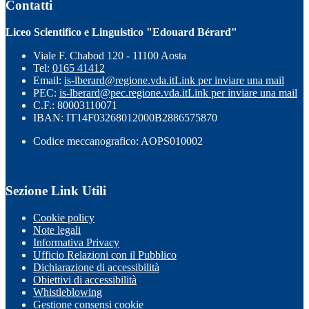
Contatti
Liceo Scientifico e Linguistico "Edouard Bérard"
Viale F. Chabod 120 - 11100 Aosta
Tel:
0165 41412
Email:
is-lberard@regione.vda.it
Link per inviare una mail
PEC:
is-lberard@pec.regione.vda.it
Link per inviare una mail
C.F.: 80003110071
IBAN: IT14F03268012000B2886575870
Codice meccanografico: AOPS010002
Sezione Link Utili
Cookie policy
Note legali
Informativa Privacy
Ufficio Relazioni con il Pubblico
Dichiarazione di accessibilità
Obiettivi di accessibilità
Whistleblowing
Gestione consensi cookie