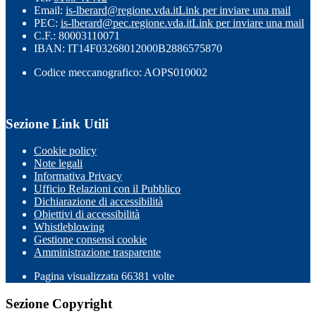
Email:
is-lberard@regione.vda.it
Link per inviare una mail
PEC:
is-lberard@pec.regione.vda.it
Link per inviare una mail
C.F.: 80003110071
IBAN: IT14F03268012000B2886575870
Codice meccanografico: AOPS010002
Sezione Link Utili
Cookie policy
Note legali
Informativa Privacy
Ufficio Relazioni con il Pubblico
Dichiarazione di accessibilità
Obiettivi di accessibilità
Whistleblowing
Gestione consensi cookie
Amministrazione trasparente
Pagina visualizzata
66381
volte
Sezione Copyright