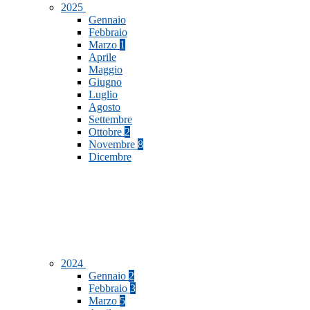
2025
Gennaio
Febbraio
Marzo
1
Aprile
Maggio
Giugno
Luglio
Agosto
Settembre
Ottobre
2
Novembre
8
Dicembre
2024
Gennaio
2
Febbraio
3
Marzo
5