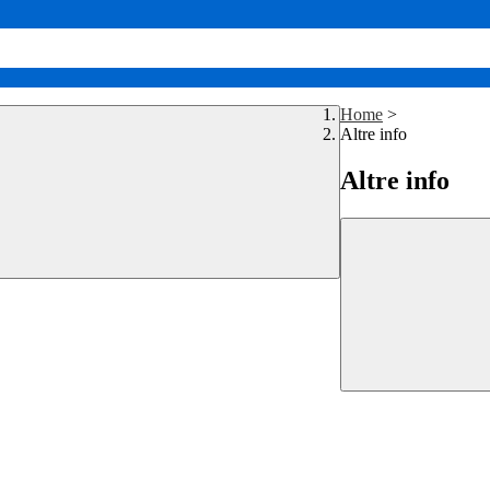
Home
>
Altre info
Altre info