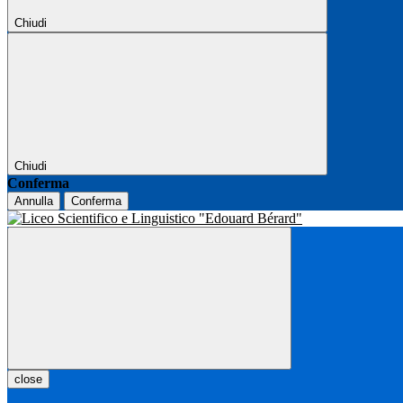
Chiudi
Chiudi
Conferma
Annulla
Conferma
close