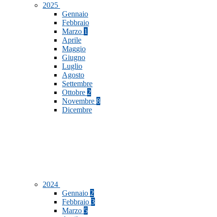
2025
Gennaio
Febbraio
Marzo
1
Aprile
Maggio
Giugno
Luglio
Agosto
Settembre
Ottobre
2
Novembre
8
Dicembre
2024
Gennaio
2
Febbraio
3
Marzo
5