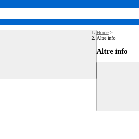
Home
>
Altre info
Altre info