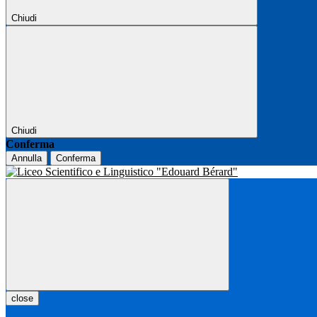
Chiudi
Chiudi
Conferma
Annulla
Conferma
close