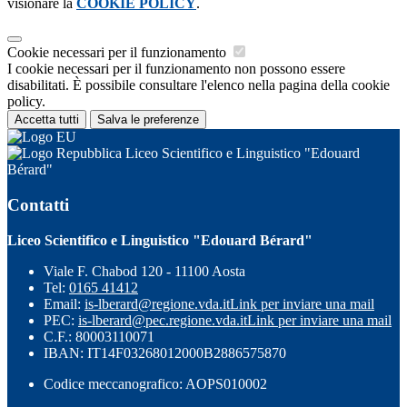
visionare la
COOKIE POLICY
.
Cookie necessari per il funzionamento
I cookie necessari per il funzionamento non possono essere
disabilitati. È possibile consultare l'elenco nella pagina della cookie
policy.
Accetta tutti
Salva le preferenze
Liceo Scientifico e Linguistico "Edouard
Bérard"
Contatti
Liceo Scientifico e Linguistico "Edouard Bérard"
Viale F. Chabod 120 - 11100 Aosta
Tel:
0165 41412
Email:
is-lberard@regione.vda.it
Link per inviare una mail
PEC:
is-lberard@pec.regione.vda.it
Link per inviare una mail
C.F.: 80003110071
IBAN: IT14F03268012000B2886575870
Codice meccanografico: AOPS010002