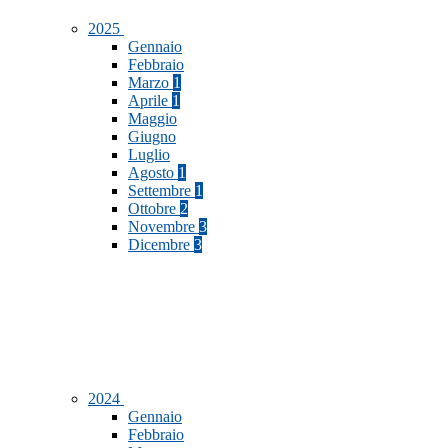
2025
Gennaio
Febbraio
Marzo
1
Aprile
1
Maggio
Giugno
Luglio
Agosto
1
Settembre
1
Ottobre
2
Novembre
3
Dicembre
3
2024
Gennaio
Febbraio