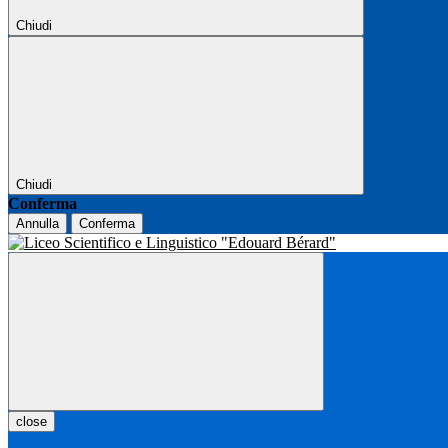
Chiudi
Chiudi
Conferma
Annulla
Conferma
close