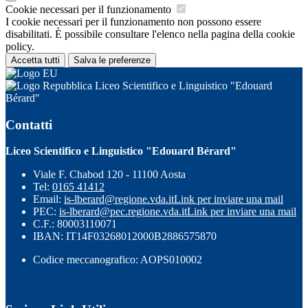
Cookie necessari per il funzionamento
I cookie necessari per il funzionamento non possono essere
disabilitati. È possibile consultare l'elenco nella pagina della cookie
policy.
Accetta tutti
Salva le preferenze
Liceo Scientifico e Linguistico "Edouard
Bérard"
Contatti
Liceo Scientifico e Linguistico "Edouard Bérard"
Viale F. Chabod 120 - 11100 Aosta
Tel:
0165 41412
Email:
is-lberard@regione.vda.it
Link per inviare una mail
PEC:
is-lberard@pec.regione.vda.it
Link per inviare una mail
C.F.: 80003110071
IBAN: IT14F03268012000B2886575870
Codice meccanografico: AOPS010002