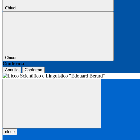
Chiudi
Chiudi
Conferma
Annulla
Conferma
close