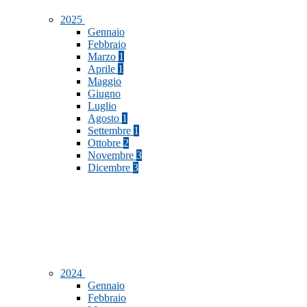
2025
Gennaio
Febbraio
Marzo
1
Aprile
1
Maggio
Giugno
Luglio
Agosto
1
Settembre
1
Ottobre
2
Novembre
3
Dicembre
3
2024
Gennaio
Febbraio