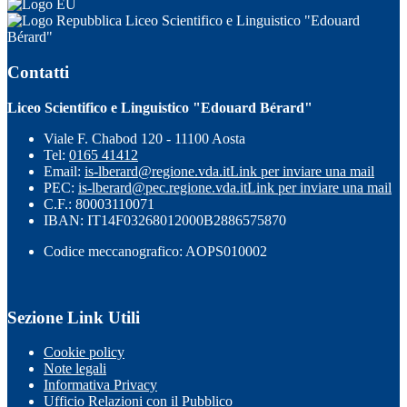
Liceo Scientifico e Linguistico "Edouard
Bérard"
Contatti
Liceo Scientifico e Linguistico "Edouard Bérard"
Viale F. Chabod 120 - 11100 Aosta
Tel:
0165 41412
Email:
is-lberard@regione.vda.it
Link per inviare una mail
PEC:
is-lberard@pec.regione.vda.it
Link per inviare una mail
C.F.: 80003110071
IBAN: IT14F03268012000B2886575870
Codice meccanografico: AOPS010002
Sezione Link Utili
Cookie policy
Note legali
Informativa Privacy
Ufficio Relazioni con il Pubblico