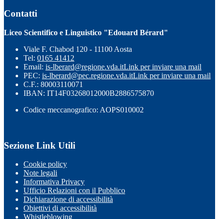
Contatti
Liceo Scientifico e Linguistico "Edouard Bérard"
Viale F. Chabod 120 - 11100 Aosta
Tel:
0165 41412
Email:
is-lberard@regione.vda.it
Link per inviare una mail
PEC:
is-lberard@pec.regione.vda.it
Link per inviare una mail
C.F.: 80003110071
IBAN: IT14F03268012000B2886575870
Codice meccanografico: AOPS010002
Sezione Link Utili
Cookie policy
Note legali
Informativa Privacy
Ufficio Relazioni con il Pubblico
Dichiarazione di accessibilità
Obiettivi di accessibilità
Whistleblowing