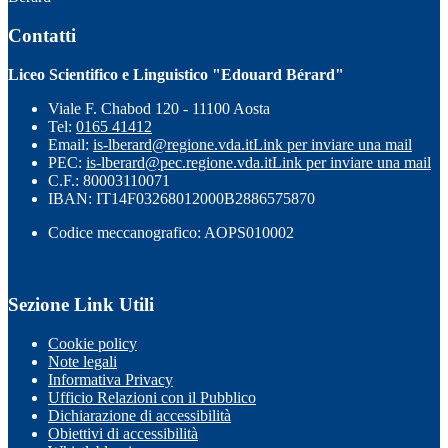
Contatti
Liceo Scientifico e Linguistico "Edouard Bérard"
Viale F. Chabod 120 - 11100 Aosta
Tel:
0165 41412
Email:
is-lberard@regione.vda.it
Link per inviare una mail
PEC:
is-lberard@pec.regione.vda.it
Link per inviare una mail
C.F.: 80003110071
IBAN: IT14F03268012000B2886575870
Codice meccanografico: AOPS010002
Sezione Link Utili
Cookie policy
Note legali
Informativa Privacy
Ufficio Relazioni con il Pubblico
Dichiarazione di accessibilità
Obiettivi di accessibilità