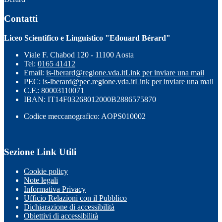
Contatti
Liceo Scientifico e Linguistico "Edouard Bérard"
Viale F. Chabod 120 - 11100 Aosta
Tel:
0165 41412
Email:
is-lberard@regione.vda.it
Link per inviare una mail
PEC:
is-lberard@pec.regione.vda.it
Link per inviare una mail
C.F.: 80003110071
IBAN: IT14F03268012000B2886575870
Codice meccanografico: AOPS010002
Sezione Link Utili
Cookie policy
Note legali
Informativa Privacy
Ufficio Relazioni con il Pubblico
Dichiarazione di accessibilità
Obiettivi di accessibilità