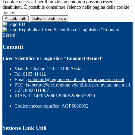
I cookie necessari per il funzionamento non possono essere
disabilitati. È possibile consultare l'elenco nella pagina della cookie
policy.
Accetta tutti
Salva le preferenze
Liceo Scientifico e Linguistico "Edouard
Bérard"
Contatti
Liceo Scientifico e Linguistico "Edouard Bérard"
Viale F. Chabod 120 - 11100 Aosta
Tel:
0165 41412
Email:
is-lberard@regione.vda.it
Link per inviare una mail
PEC:
is-lberard@pec.regione.vda.it
Link per inviare una mail
C.F.: 80003110071
IBAN: IT14F03268012000B2886575870
Codice meccanografico: AOPS010002
Sezione Link Utili