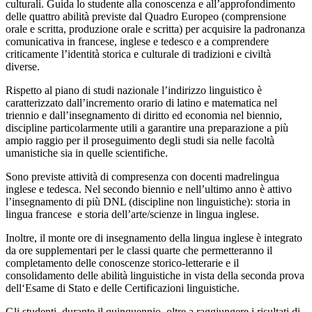
culturali. Guida lo studente alla conoscenza e all’approfondimento
delle quattro abilità previste dal Quadro Europeo (comprensione
orale e scritta, produzione orale e scritta) per acquisire la padronanza
comunicativa in francese, inglese e tedesco e a comprendere
criticamente l’identità storica e culturale di tradizioni e civiltà
diverse.
Rispetto al piano di studi nazionale l’indirizzo linguistico è
caratterizzato dall’incremento orario di latino e matematica nel
triennio e dall’insegnamento di diritto ed economia nel biennio,
discipline particolarmente utili a garantire una preparazione a più
ampio raggio per il proseguimento degli studi sia nelle facoltà
umanistiche sia in quelle scientifiche.
Sono previste
attività di compresenza con docenti madrelingua
inglese e tedesca.
Nel secondo biennio e nell’ultimo anno è attivo
l’insegnamento di più DNL (discipline non linguistiche): storia in
lingua francese e storia dell’arte/scienze in lingua inglese.
Inoltre, il monte ore di insegnamento della lingua inglese è integrato
da ore supplementari per le classi quarte che permetteranno il
completamento delle conoscenze storico-letterarie e il
consolidamento delle abilità linguistiche in vista della seconda prova
dell‘Esame di Stato e delle Certificazioni linguistiche.
Gli studenti, durante il quinquennio, oltre a raggiungere i risultati di