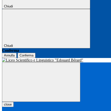
Chiudi
Chiudi
Conferma
Annulla
Conferma
close