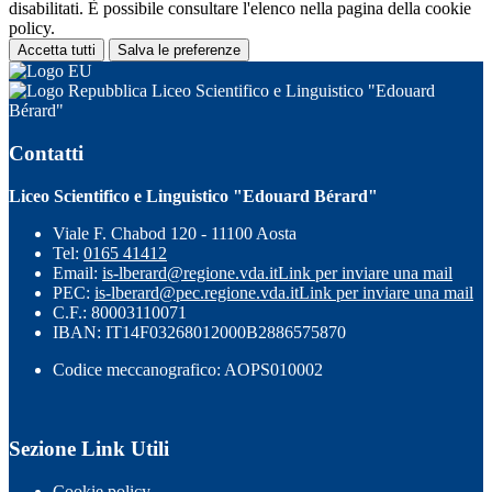
disabilitati. È possibile consultare l'elenco nella pagina della cookie
policy.
Accetta tutti
Salva le preferenze
Liceo Scientifico e Linguistico "Edouard
Bérard"
Contatti
Liceo Scientifico e Linguistico "Edouard Bérard"
Viale F. Chabod 120 - 11100 Aosta
Tel:
0165 41412
Email:
is-lberard@regione.vda.it
Link per inviare una mail
PEC:
is-lberard@pec.regione.vda.it
Link per inviare una mail
C.F.: 80003110071
IBAN: IT14F03268012000B2886575870
Codice meccanografico: AOPS010002
Sezione Link Utili
Cookie policy