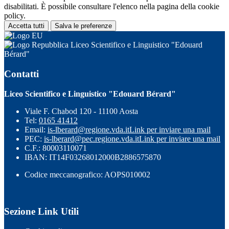
disabilitati. È possibile consultare l'elenco nella pagina della cookie
policy.
Accetta tutti
Salva le preferenze
Liceo Scientifico e Linguistico "Edouard
Bérard"
Contatti
Liceo Scientifico e Linguistico "Edouard Bérard"
Viale F. Chabod 120 - 11100 Aosta
Tel:
0165 41412
Email:
is-lberard@regione.vda.it
Link per inviare una mail
PEC:
is-lberard@pec.regione.vda.it
Link per inviare una mail
C.F.: 80003110071
IBAN: IT14F03268012000B2886575870
Codice meccanografico: AOPS010002
Sezione Link Utili