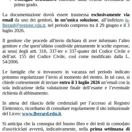
primo grado.
La documentazione dovrà essere trasmessa
esclusivamente via
email
da uno dei genitori,
in un’unica soluzione
, all’indirizzo
is-
lberard@regione.vda.it
, nel periodo compreso tra il 29 giugno e il 3
luglio 2026.
Il genitore che procede all'invio dichiara di aver informato l’altro
genitore e che quest’ultimo condivide pienamente le scelte espresse,
ai sensi degli artt. 316, 337-ter e 337-quater del Codice Civile e
dell’art. 155 del Codice Civile, così come modificato dalla L.
54/2006.
Le famiglie che si trovassero in vacanza nel periodo indicato
potranno regolarizzare l’invio al momento del rientro. In tal caso, si
chiede cortesemente di inviare
entro il 3 luglio 2026
un’email con la
sola indicazione della valutazione finale dell’esame e l’eventuale
richiesta di abbinamento.
In attesa del rilascio delle credenziali per l’accesso al Registro
Elettronico, ricordiamo di consultare regolarmente il sito istituzionale
del Liceo:
www.lberard.edu.it
.
Si anticipa che la consegna del buono libro e dei testi in comodato
d'uso/riciclati avverrà, indicativamente, nella
prima settimana di