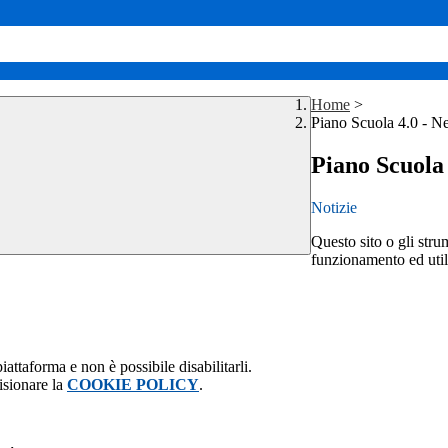
Home
>
Piano Scuola 4.0 - Ne
Piano Scuola 
Notizie
Questo sito o gli stru
funzionamento ed utili 
attaforma e non è possibile disabilitarli.
isionare la
COOKIE POLICY
.