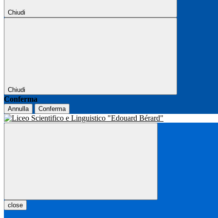
Chiudi
Chiudi
Conferma
Annulla
Conferma
close