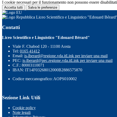
I cookie necessari per il funzionamento non possono essere disabilitati.
Accetta tutti
Salva le preferenze
Liceo Scientifico e Linguistico "Edouard Bérard
Contatti
Liceo Scientifico e Linguistico "Edouard Bérard"
Viale F. Chabod 120 - 11100 Aosta
Tel:
0165 41412
Email:
is-lberard@regione.vda.it
Link per inviare una mail
PEC:
is-lberard@pec.regione.vda.it
Link per inviare una mail
C.F.: 80003110071
IBAN: IT14F03268012000B2886575870
Codice meccanografico: AOPS010002
Sezione Link Utili
Cookie policy
Note legali