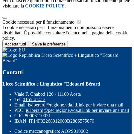
Per conoscere quali sono i cookie necessari al funzionamento potete
visionare la
COOKIE POLICY
.
Cookie necessari per il funzionamento
I cookie necessari per il funzionamento non possono essere
disabilitati. È possibile consultare l'elenco nella pagina della cookie
policy.
Accetta tutti
Salva le preferenze
Liceo Scientifico e Linguistico "Edouard
Bérard"
Contatti
Liceo Scientifico e Linguistico "Edouard Bérard"
Viale F. Chabod 120 - 11100 Aosta
Tel:
0165 41412
Email:
is-lberard@regione.vda.it
Link per inviare una mail
PEC:
is-lberard@pec.regione.vda.it
Link per inviare una mail
C.F.: 80003110071
IBAN: IT14F03268012000B2886575870
Codice meccanografico: AOPS010002