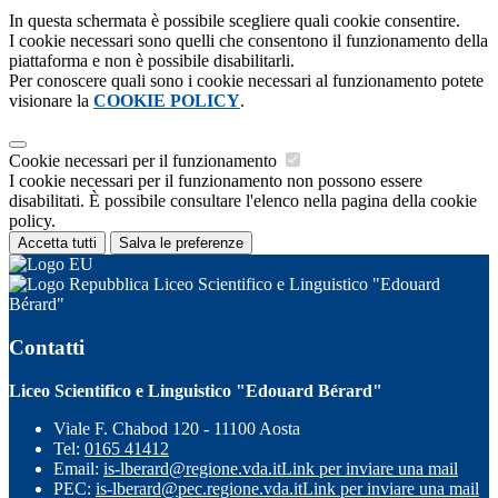
In questa schermata è possibile scegliere quali cookie consentire.
I cookie necessari sono quelli che consentono il funzionamento della
piattaforma e non è possibile disabilitarli.
Per conoscere quali sono i cookie necessari al funzionamento potete
visionare la
COOKIE POLICY
.
Cookie necessari per il funzionamento
I cookie necessari per il funzionamento non possono essere
disabilitati. È possibile consultare l'elenco nella pagina della cookie
policy.
Accetta tutti
Salva le preferenze
Liceo Scientifico e Linguistico "Edouard
Bérard"
Contatti
Liceo Scientifico e Linguistico "Edouard Bérard"
Viale F. Chabod 120 - 11100 Aosta
Tel:
0165 41412
Email:
is-lberard@regione.vda.it
Link per inviare una mail
PEC:
is-lberard@pec.regione.vda.it
Link per inviare una mail