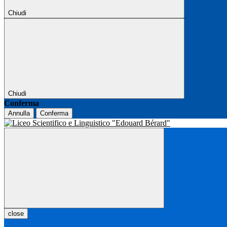
Chiudi
Chiudi
Conferma
Annulla
Conferma
close