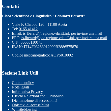
Contatti
Liceo Scientifico e Linguistico "Edouard Bérard"
Viale F. Chabod 120 - 11100 Aosta
Tel:
0165 41412
Email:
is-lberard@regione.vda.it
Link per inviare una mail
PEC:
is-lberard@pec.regione.vda.it
Link per inviare una mail
C.F.: 80003110071
IBAN: IT14F03268012000B2886575870
Codice meccanografico: AOPS010002
Sezione Link Utili
Cookie policy
Note legali
Informativa Privacy
Ufficio Relazioni con il Pubblico
Dichiarazione di accessibilità
Obiettivi di accessibilità
Whistleblowing