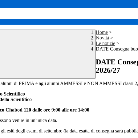
Home
>
Novità
>
Le notizie
>
DATE Consegna buono l
DATE Consegna
2026/27
li alunni di PRIMA e agli alunni
AMMESSI e NON AMMESSI classi 2, 3, 4 
o Scientifico
dello Scientifico
rico Chabod 120 dalle ore 9:00 alle ore 14:00
.
possono venire in un'unica dat
a.
gli esiti degli esami di settembre (la data esatta di consegna sarà pubbli