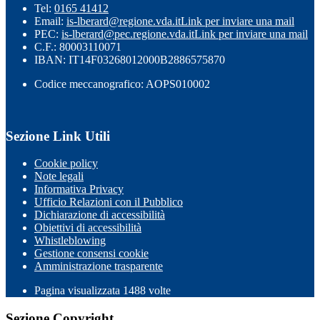
Tel:
0165 41412
Email:
is-lberard@regione.vda.it
Link per inviare una mail
PEC:
is-lberard@pec.regione.vda.it
Link per inviare una mail
C.F.: 80003110071
IBAN: IT14F03268012000B2886575870
Codice meccanografico: AOPS010002
Sezione Link Utili
Cookie policy
Note legali
Informativa Privacy
Ufficio Relazioni con il Pubblico
Dichiarazione di accessibilità
Obiettivi di accessibilità
Whistleblowing
Gestione consensi cookie
Amministrazione trasparente
Pagina visualizzata
1488
volte
Sezione Copyright