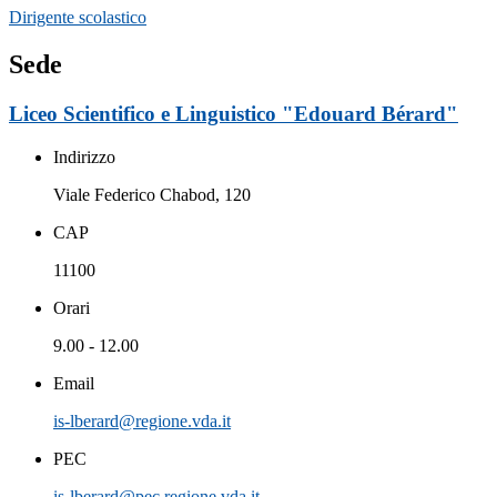
Dirigente scolastico
Sede
Liceo Scientifico e Linguistico "Edouard Bérard"
Indirizzo
Viale Federico Chabod, 120
CAP
11100
Orari
9.00 - 12.00
Email
is-lberard@regione.vda.it
PEC
is-lberard@pec.regione.vda.it