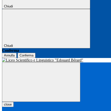
Chiudi
Chiudi
Conferma
Annulla
Conferma
close