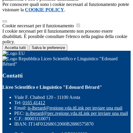
Per conoscere quali sono i cookie necessari al funzionamento potete
visionare la
COOKIE POLICY
.
Cookie necessari per il funzionamento
I cookie necessari per il funzionamento non possono essere
disabilitati. È possibile consultare l'elenco nella pagina della cookie
policy.
Accetta tutti
Salva le preferenze
Liceo Scientifico e Linguistico "Edouard
Bérard"
Contatti
Liceo Scientifico e Linguistico "Edouard Bérard"
Viale F. Chabod 120 - 11100 Aosta
Tel:
0165 41412
Email:
is-lberard@regione.vda.it
Link per inviare una mail
PEC:
is-lberard@pec.regione.vda.it
Link per inviare una mail
C.F.: 80003110071
IBAN: IT14F03268012000B2886575870