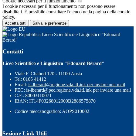
Cookie necessari per il funzionamento
I cookie necessari per il funzionamento non possono essere
disabilitati. È possibile consultare l'elenco nella pagina della cookie
policy.
Accetta tutti
Salva le preferenze
Liceo Scientifico e Linguistico "Edouard
Bérard"
Contatti
Liceo Scientifico e Linguistico "Edouard Bérard"
Viale F. Chabod 120 - 11100 Aosta
Tel:
0165 41412
Email:
is-lberard@regione.vda.it
Link per inviare una mail
PEC:
is-lberard@pec.regione.vda.it
Link per inviare una mail
C.F.: 80003110071
IBAN: IT14F03268012000B2886575870
Codice meccanografico: AOPS010002
Sezione Link Utili