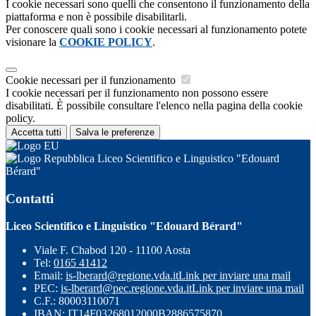
I cookie necessari sono quelli che consentono il funzionamento della
piattaforma e non è possibile disabilitarli.
Per conoscere quali sono i cookie necessari al funzionamento potete
visionare la
COOKIE POLICY
.
Cookie necessari per il funzionamento
I cookie necessari per il funzionamento non possono essere
disabilitati. È possibile consultare l'elenco nella pagina della cookie
policy.
Accetta tutti
Salva le preferenze
Liceo Scientifico e Linguistico "Edouard
Bérard"
Contatti
Liceo Scientifico e Linguistico "Edouard Bérard"
Viale F. Chabod 120 - 11100 Aosta
Tel:
0165 41412
Email:
is-lberard@regione.vda.it
Link per inviare una mail
PEC:
is-lberard@pec.regione.vda.it
Link per inviare una mail
C.F.: 80003110071
IBAN: IT14F03268012000B2886575870