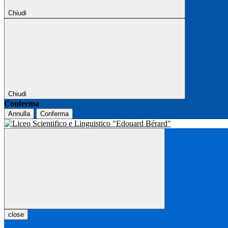
Chiudi
Chiudi
Conferma
Annulla
Conferma
close