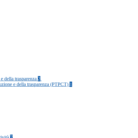
 e della trasparenza
2
rruzione e della trasparenza (PTPCT)
1
tività
7