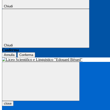
Chiudi
Chiudi
Conferma
Annulla
Conferma
close