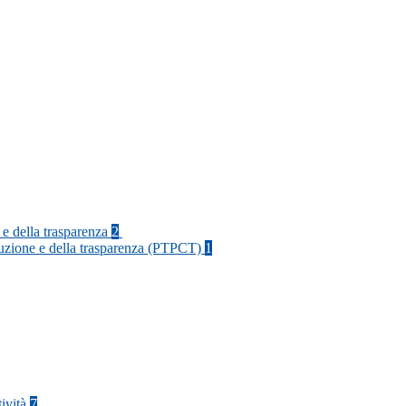
 e della trasparenza
2
rruzione e della trasparenza (PTPCT)
1
tività
7