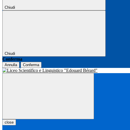
Chiudi
Chiudi
Conferma
Annulla
Conferma
close