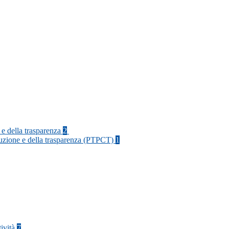
 e della trasparenza
2
rruzione e della trasparenza (PTPCT)
1
tività
7