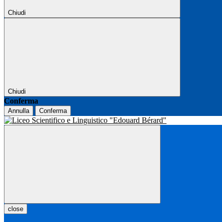
Chiudi
Chiudi
Conferma
Annulla
Conferma
close