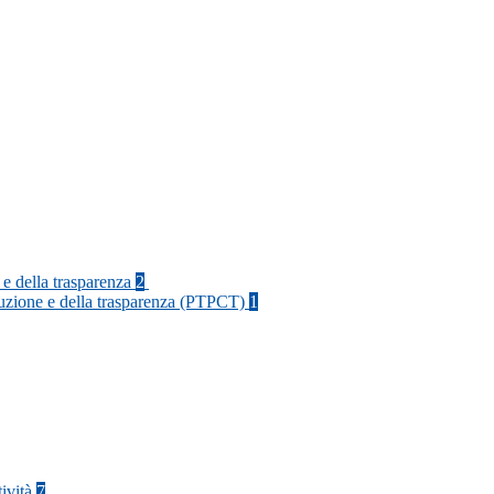
 e della trasparenza
2
rruzione e della trasparenza (PTPCT)
1
tività
7