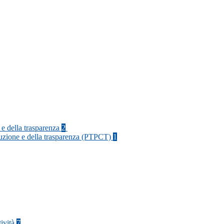
 e della trasparenza
2
rruzione e della trasparenza (PTPCT)
1
tività
7