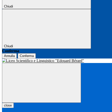
Chiudi
Chiudi
Conferma
Annulla
Conferma
close