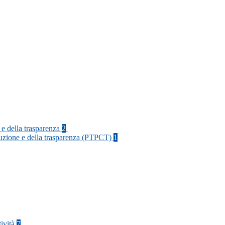
 e della trasparenza
2
rruzione e della trasparenza (PTPCT)
1
tività
7