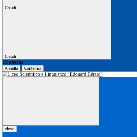
Chiudi
Chiudi
Conferma
Annulla
Conferma
close