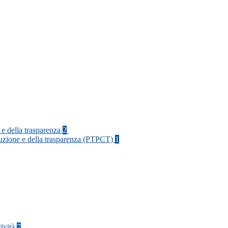
 e della trasparenza
2
rruzione e della trasparenza (PTPCT)
1
tività
7