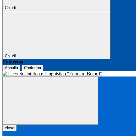
Chiudi
Chiudi
Conferma
Annulla
Conferma
close